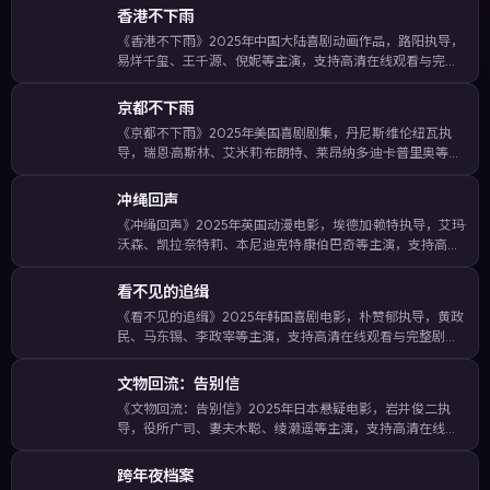
香港不下雨
《香港不下雨》2025年中国大陆喜剧动画作品，路阳执导，
易烊千玺、王千源、倪妮等主演，支持高清在线观看与完整
剧情介绍。以细腻的日常细节铺陈情感，却在关键节点抛出
出人意料的反转。影片收录关键词：香港不下雨在线观看、
京都不下雨
中国大陆喜剧、路阳作品、易烊…
《京都不下雨》2025年美国喜剧剧集，丹尼斯·维伦纽瓦执
导，瑞恩·高斯林、艾米莉·布朗特、莱昂纳多·迪卡普里奥等主
演，支持高清在线观看与完整剧情介绍。在高压调查与家庭
羁绊之间拉扯，节奏张弛有度，悬念保持到片尾。影片收录
冲绳回声
关键词：京都不下雨在线…
《冲绳回声》2025年英国动漫电影，埃德加·赖特执导，艾玛·
沃森、凯拉·奈特莉、本尼迪克特·康伯巴奇等主演，支持高清
在线观看与完整剧情介绍。通过多线叙事交织城市群像，呈
现时代背景下小人物的命运起伏。影片收录关键词：冲绳回
看不见的追缉
声在线观看、英国动漫…
《看不见的追缉》2025年韩国喜剧电影，朴赞郁执导，黄政
民、马东锡、李政宰等主演，支持高清在线观看与完整剧情
介绍。围绕一场突如其来的假面舞会展开，人物在道德与生
存之间做出艰难抉择。影片收录关键词：看不见的追缉在线
文物回流：告别信
观看、韩国喜剧、朴赞郁作品、…
《文物回流：告别信》2025年日本悬疑电影，岩井俊二执
导，役所广司、妻夫木聪、绫濑遥等主演，支持高清在线观
看与完整剧情介绍。在高压调查与家庭羁绊之间拉扯，节奏
张弛有度，悬念保持到片尾。影片收录关键词：文物回流：
跨年夜档案
告别信在线观看、日本悬疑、岩井…