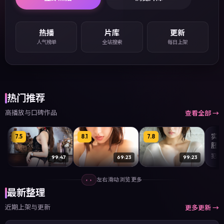
热播
片库
更新
人气榜单
全站搜索
每日上架
热门推荐
高播放与口碑作品
查看全部 →
实
7.5
8.1
7.8
8.4
胚
犯罪 ·
99:47
69:23
99:23
釜山最后的黎明
青岛不下雨
第3号迷雾
左右滑动浏览更多
‹ ›
犯罪 · 国产 · 2016
犯罪 · 国产 · 2017
科幻 · 欧美 · 2020
最新整理
近期上架与更新
更多更新 →