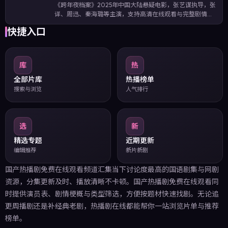
《跨年夜档案》2025年中国大陆悬疑电影，张艺谋执导，张
译、周迅、秦海璐等主演，支持高清在线观看与完整剧情介
绍。以细腻的日常细节铺陈情感，却在关键节点抛出出人意
快捷入口
料的反转。影片收录关键词：跨年夜档案在线观看、中国大
陆悬疑、张艺谋作品、张译主演…
库
热
全部片库
热播榜单
搜索与浏览
人气排行
选
新
精选专题
近期更新
编辑推荐
新片新剧
国产热播剧免费在线观看频道汇集当下讨论度最高的国语剧集与网剧
资源，分集更新及时、播放清晰不卡顿。国产热播剧免费在线观看同
时提供演员表、剧情梗概与类型筛选，方便按题材快速找剧。无论追
更周播剧还是补经典老剧，热播剧在线都能帮你一站浏览片单与推荐
榜单。